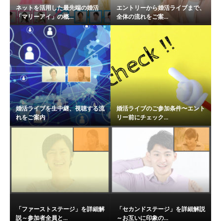
ネットを活用した最先端の婚活
エントリーから婚活ライブまで、
「マリーアイ」の概...
全体の流れをご案...
婚活ライブを生中継、視聴する流
婚活ライブのご参加条件〜エント
れをご案内
リー前にチェック...
「ファーストステージ」を詳細解
「セカンドステージ」を詳細解説
説～参加者全員と...
～お互いに印象の...